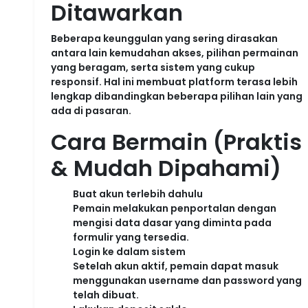
Ditawarkan
Beberapa keunggulan yang sering dirasakan
antara lain kemudahan akses, pilihan permainan
yang beragam, serta sistem yang cukup
responsif. Hal ini membuat platform terasa lebih
lengkap dibandingkan beberapa pilihan lain yang
ada di pasaran.
Cara Bermain (Praktis
& Mudah Dipahami)
Buat akun terlebih dahulu
Pemain melakukan penportalan dengan
mengisi data dasar yang diminta pada
formulir yang tersedia.
Login ke dalam sistem
Setelah akun aktif, pemain dapat masuk
menggunakan username dan password yang
telah dibuat.