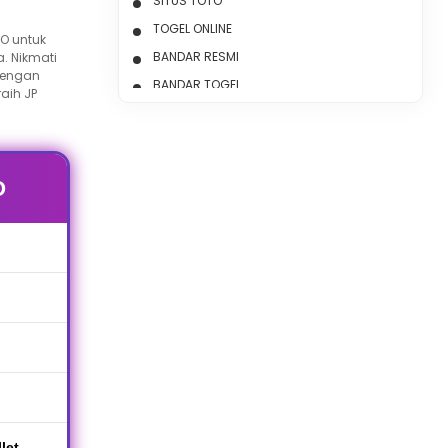
SITUS TOTO
TOGEL ONLINE
TO untuk
BANDAR RESMI
. Nikmati
 dengan
BANDAR TOGEL
aih JP
SITUS SITUS TOTO
SITUS TOTO TERPERCAYA
LINK BANDAR TERBAIK
O
SITUS TOTO HARI INI
BANDAR TOGEL ONLINE
TOGEL ONLINE
let,