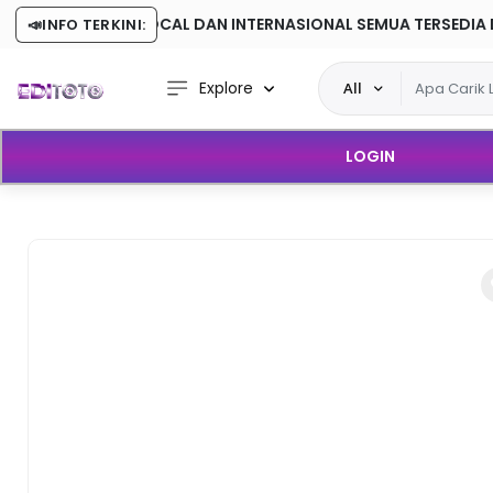
LOCAL DAN INTERNASIONAL SEMUA TERSEDIA DI EDITOTO!!
📣
INFO TERKINI:
Explore
All
LOGIN