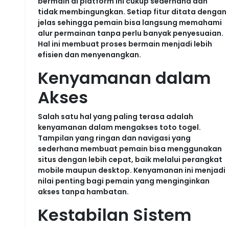
bermain di platform ini cukup sederhana dan
tidak membingungkan. Setiap fitur ditata dengan
jelas sehingga pemain bisa langsung memahami
alur permainan tanpa perlu banyak penyesuaian.
Hal ini membuat proses bermain menjadi lebih
efisien dan menyenangkan.
Kenyamanan dalam
Akses
Salah satu hal yang paling terasa adalah
kenyamanan dalam mengakses toto togel.
Tampilan yang ringan dan navigasi yang
sederhana membuat pemain bisa menggunakan
situs dengan lebih cepat, baik melalui perangkat
mobile maupun desktop. Kenyamanan ini menjadi
nilai penting bagi pemain yang menginginkan
akses tanpa hambatan.
Kestabilan Sistem