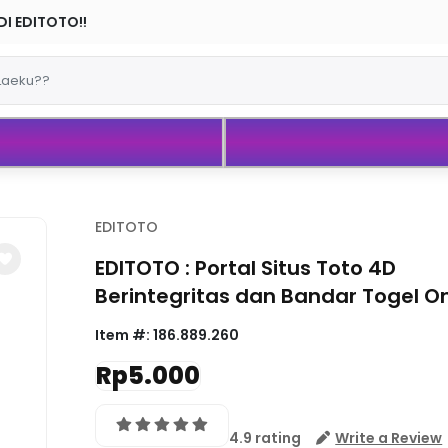
EDITOTO
EDITOTO : Portal Situs Toto 4D
Berintegritas dan Bandar Togel On
Item #:
186.889.260
Rp5.000
4.9 rating
Write a Review