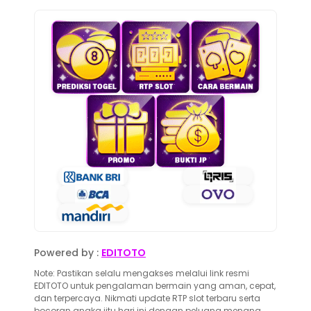
Powered by :
EDITOTO
Note: Pastikan selalu mengakses melalui link resmi
EDITOTO untuk pengalaman bermain yang aman, cepat,
dan terpercaya. Nikmati update RTP slot terbaru serta
bocoran angka jitu hari ini dengan peluang menang