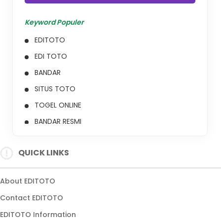
Keyword Populer
EDITOTO
EDI TOTO
BANDAR
SITUS TOTO
TOGEL ONLINE
BANDAR RESMI
BANDAR TOGEL
QUICK LINKS
SITUS SITUS TOTO
SITUS TOTO TERPERCAYA
About EDITOTO
LINK BANDAR TERBAIK
Contact EDITOTO
SITUS TOTO HARI INI
EDITOTO Information
BANDAR TOGEL ONLINE