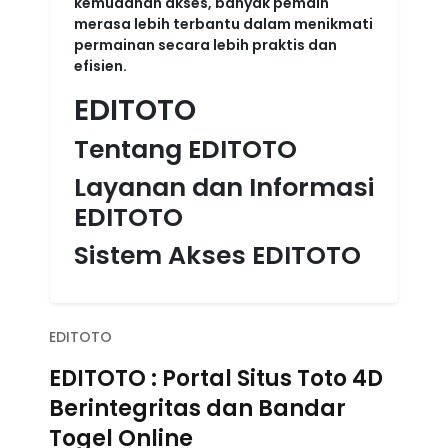
kemudahan akses, banyak pemain
merasa lebih terbantu dalam menikmati
permainan secara lebih praktis dan
efisien.
EDITOTO
Tentang EDITOTO
Layanan dan Informasi
EDITOTO
Sistem Akses EDITOTO
EDITOTO
EDITOTO : Portal Situs Toto 4D
Berintegritas dan Bandar
Togel Online