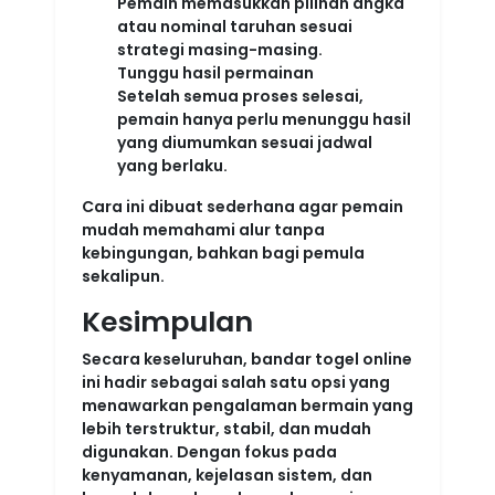
Pemain memasukkan pilihan angka
atau nominal taruhan sesuai
strategi masing-masing.
Tunggu hasil permainan
Setelah semua proses selesai,
pemain hanya perlu menunggu hasil
yang diumumkan sesuai jadwal
yang berlaku.
Cara ini dibuat sederhana agar pemain
mudah memahami alur tanpa
kebingungan, bahkan bagi pemula
sekalipun.
Kesimpulan
Secara keseluruhan, bandar togel online
ini hadir sebagai salah satu opsi yang
menawarkan pengalaman bermain yang
lebih terstruktur, stabil, dan mudah
digunakan. Dengan fokus pada
kenyamanan, kejelasan sistem, dan