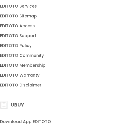
EDITOTO Services
TOGEL ONLINE
EDITOTO Sitemap
EDITOTO Access
EDITOTO Support
EDITOTO Policy
EDITOTO Community
EDITOTO Membership
EDITOTO Warranty
EDITOTO Disclaimer
UBUY
Download App EDITOTO