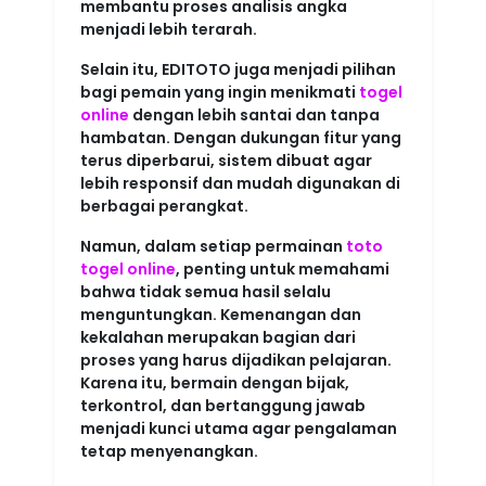
membantu proses analisis angka
menjadi lebih terarah.
Selain itu, EDITOTO juga menjadi pilihan
bagi pemain yang ingin menikmati
togel
online
dengan lebih santai dan tanpa
hambatan. Dengan dukungan fitur yang
terus diperbarui, sistem dibuat agar
lebih responsif dan mudah digunakan di
berbagai perangkat.
Namun, dalam setiap permainan
toto
togel online
, penting untuk memahami
bahwa tidak semua hasil selalu
menguntungkan. Kemenangan dan
kekalahan merupakan bagian dari
proses yang harus dijadikan pelajaran.
Karena itu, bermain dengan bijak,
terkontrol, dan bertanggung jawab
menjadi kunci utama agar pengalaman
tetap menyenangkan.