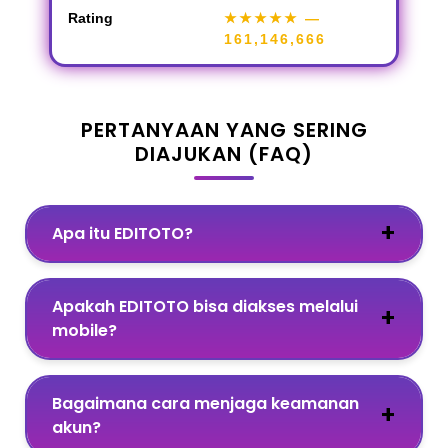
Rating
★★★★★
—
161,146,666
PERTANYAAN YANG SERING
DIAJUKAN (FAQ)
Apa itu EDITOTO?
Apakah EDITOTO bisa diakses melalui
mobile?
Bagaimana cara menjaga keamanan
akun?