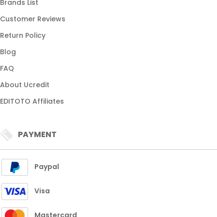
Brands List
Customer Reviews
Return Policy
Blog
FAQ
About Ucredit
EDITOTO Affiliates
PAYMENT
Paypal
Visa
Mastercard