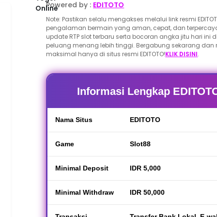
Powered by :
EDITOTO
Note: Pastikan selalu mengakses melalui link resmi EDITO
pengalaman bermain yang aman, cepat, dan terpercaya
update RTP slot terbaru serta bocoran angka jitu hari ini
peluang menang lebih tinggi. Bergabung sekarang dan r
maksimal hanya di situs resmi EDITOTO!
KLIK DISINI
.
Informasi Lengkap EDITOT
Nama Situs
EDITOTO
Game
Slot88
Minimal Deposit
IDR 5,000
Minimal Withdraw
IDR 50,000
Transaksi
Transfer Bank Lokal, E-wal