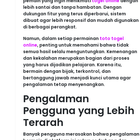
pemain yang ingin menikmati
togel online
dengan
lebih santai dan tanpa hambatan. Dengan
dukungan fitur yang terus diperbarui, sistem
dibuat agar lebih responsif dan mudah digunakan
di berbagai perangkat.
Namun, dalam setiap permainan
toto togel
online
, penting untuk memahami bahwa tidak
semua hasil selalu menguntungkan. Kemenangan
dan kekalahan merupakan bagian dari proses
yang harus dijadikan pelajaran. Karena itu,
bermain dengan bijak, terkontrol, dan
bertanggung jawab menjadi kunci utama agar
pengalaman tetap menyenangkan.
Pengalaman
Pengguna yang Lebih
Terarah
Banyak pengguna merasakan bahwa pengalaman