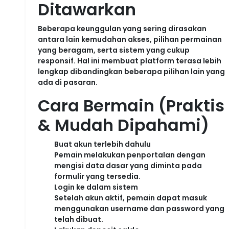
Ditawarkan
Beberapa keunggulan yang sering dirasakan
antara lain kemudahan akses, pilihan permainan
yang beragam, serta sistem yang cukup
responsif. Hal ini membuat platform terasa lebih
lengkap dibandingkan beberapa pilihan lain yang
ada di pasaran.
Cara Bermain (Praktis
& Mudah Dipahami)
Buat akun terlebih dahulu
Pemain melakukan penportalan dengan
mengisi data dasar yang diminta pada
formulir yang tersedia.
Login ke dalam sistem
Setelah akun aktif, pemain dapat masuk
menggunakan username dan password yang
telah dibuat.