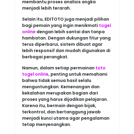
membantu proses analisis angka
menjadi lebih terarah.
Selain itu, EDITOTO juga menjadi pilihan
bagi pemain yang ingin menikmati
togel
online
dengan lebih santai dan tanpa
hambatan. Dengan dukungan fitur yang
terus diperbarui, sistem dibuat agar
lebih responsif dan mudah digunakan di
berbagai perangkat.
Namun, dalam setiap permainan
toto
togel online
, penting untuk memahami
bahwa tidak semua hasil selalu
menguntungkan. Kemenangan dan
kekalahan merupakan bagian dari
proses yang harus dijadikan pelajaran.
Karena itu, bermain dengan bijak,
terkontrol, dan bertanggung jawab
menjadi kunci utama agar pengalaman
tetap menyenangkan.