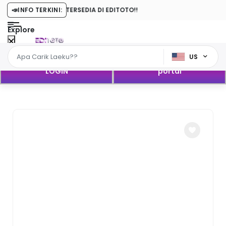
L SEMUA TERSEDIA DI EDITOTO!!
📣
INFO TERKINI:
Explore
US
LOGIN
portal