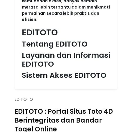
kemudahan akses, banyak pemain
merasa lebih terbantu dalam menikmati
permainan secara lebih praktis dan
efisien.
EDITOTO
Tentang EDITOTO
Layanan dan Informasi
EDITOTO
Sistem Akses EDITOTO
EDITOTO
EDITOTO : Portal Situs Toto 4D
Berintegritas dan Bandar
Togel Online