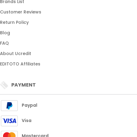
Brands List
Customer Reviews
Return Policy
Blog
FAQ
About Ucredit
EDITOTO Affiliates
PAYMENT
Paypal
Visa
Mastercard