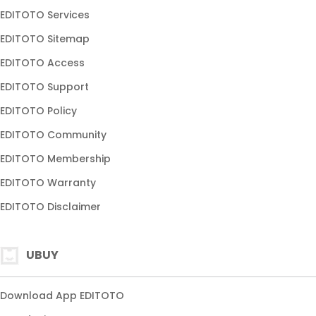
EDITOTO Services
TOGEL ONLINE
EDITOTO Sitemap
EDITOTO Access
EDITOTO Support
EDITOTO Policy
EDITOTO Community
EDITOTO Membership
EDITOTO Warranty
EDITOTO Disclaimer
UBUY
Download App EDITOTO