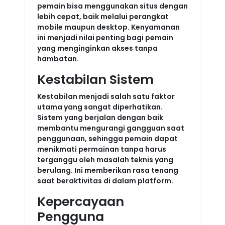
pemain bisa menggunakan situs dengan
lebih cepat, baik melalui perangkat
mobile maupun desktop. Kenyamanan
ini menjadi nilai penting bagi pemain
yang menginginkan akses tanpa
hambatan.
Kestabilan Sistem
Kestabilan menjadi salah satu faktor
utama yang sangat diperhatikan.
Sistem yang berjalan dengan baik
membantu mengurangi gangguan saat
penggunaan, sehingga pemain dapat
menikmati permainan tanpa harus
terganggu oleh masalah teknis yang
berulang. Ini memberikan rasa tenang
saat beraktivitas di dalam platform.
Kepercayaan
Pengguna