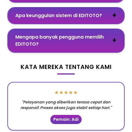
Apa keunggulan sistem di EDITOTO?
Mengapa banyak pengguna memilih
EDITOTO?
KATA MEREKA TENTANG KAMI
★★★★★
"Pelayanan yang diberikan terasa cepat dan
responsif. Proses akses juga stabil setiap hari."
Pemain: Adi