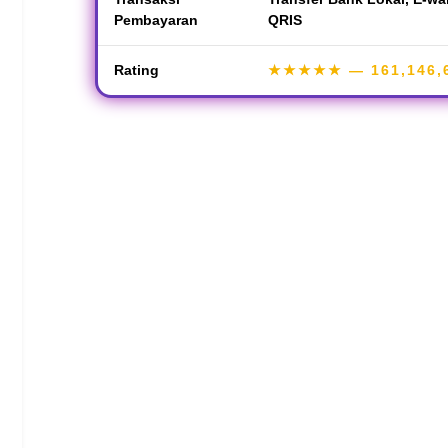
Pembayaran
QRIS
Rating
★★★★★
— 161,146,