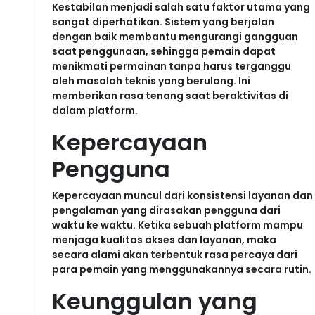
Kestabilan menjadi salah satu faktor utama yang
sangat diperhatikan. Sistem yang berjalan
dengan baik membantu mengurangi gangguan
saat penggunaan, sehingga pemain dapat
menikmati permainan tanpa harus terganggu
oleh masalah teknis yang berulang. Ini
memberikan rasa tenang saat beraktivitas di
dalam platform.
Kepercayaan
Pengguna
Kepercayaan muncul dari konsistensi layanan dan
pengalaman yang dirasakan pengguna dari
waktu ke waktu. Ketika sebuah platform mampu
menjaga kualitas akses dan layanan, maka
secara alami akan terbentuk rasa percaya dari
para pemain yang menggunakannya secara rutin.
Keunggulan yang