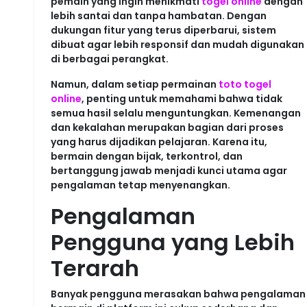
pemain yang ingin menikmati
togel online
dengan
lebih santai dan tanpa hambatan. Dengan
dukungan fitur yang terus diperbarui, sistem
dibuat agar lebih responsif dan mudah digunakan
di berbagai perangkat.
Namun, dalam setiap permainan
toto togel
online
, penting untuk memahami bahwa tidak
semua hasil selalu menguntungkan. Kemenangan
dan kekalahan merupakan bagian dari proses
yang harus dijadikan pelajaran. Karena itu,
bermain dengan bijak, terkontrol, dan
bertanggung jawab menjadi kunci utama agar
pengalaman tetap menyenangkan.
Pengalaman
Pengguna yang Lebih
Terarah
Banyak pengguna merasakan bahwa pengalaman